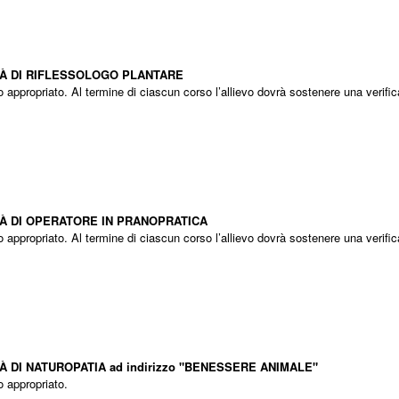
Diventa Riflessologo
TÀ DI RIFLESSOLOGO PLANTARE
io appropriato. Al termine di ciascun corso l’allievo dovrà sostenere una verifi
iventa Pranoterapeuta
TÀ DI OPERATORE IN PRANOPRATICA
io appropriato. Al termine di ciascun corso l’allievo dovrà sostenere una verifi
PATA indirizzo BENESSERE ANIMALE
 DI NATUROPATIA ad indirizzo "BENESSERE ANIMALE"
o appropriato.