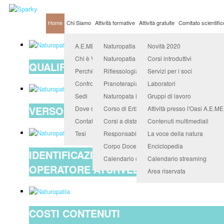
Home
Chi Siamo
Attività formative
Attività gratuite
Comitato scientific
Organismo Accredit
A.E.ME.TRA. Università Popolare
Naturopatia
Novità 2020
Chi è Valerio Sanfo
Naturopatia in counseling
Corsi introduttivi
QUALIFICATI CON SERENITà SVOLGENDO
Perchè sceglierci
Riflessologia
Servizi per i soci
Confronta e scegli
Pranoterapia quantica
Laboratori
Sedi
Naturopata indirizzo benessere animale
Gruppi di lavoro
VERSO IL SAPERE OLTRE LA CONOSCE
Dove siamo
Corso di Erboristeria e Fitopratica
Attività presso l'Oasi A.E.M
Contatti
Corsi a distanza
Contenuti multimediali
Tesi
Responsabile didattico
La voce della natura
Corpo Docenti
Enciclopedia
IDENTIFICAZIONE PIANTE OFFICINALI 
Calendario corsi
Calendario streaming
OPERATORE AYURVEDICO RIFLESSOLOGI
Area riservata
COSTI CONTENUTI