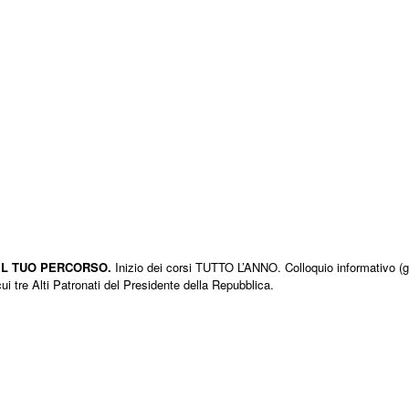
Corpo Docenti
Siamo i numeri 1
IL TUO PERCORSO.
Inizio dei corsi TUTTO L’ANNO. Colloquio informativo (
 cui tre Alti Patronati del Presidente della Repubblica.
Bacheca