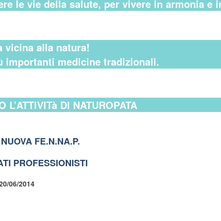
ere le vie della salute, per vivere in armonia e in
icina alla natura!
ù importanti medicine tradizionali.
 L’ATTIVITà DI NATUROPATA
NUOVA FE.N.NA.P.
TI PROFESSIONISTI
 20/06/2014