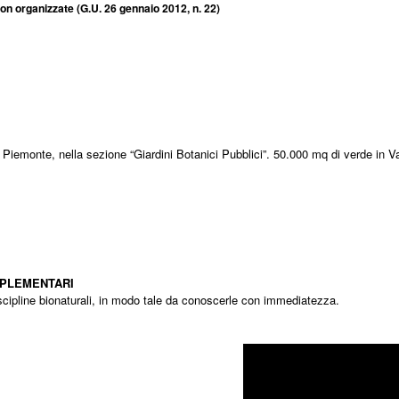
non organizzate (
G.U. 26 gennaio 2012, n. 22
)
si Naturalistica Villarey
ne Piemonte, nella sezione “Giardini Botanici Pubblici”. 50.000 mq di verde in V
Enciclopedia
MPLEMENTARI
scipline bionaturali, in modo tale da conoscerle con immediatezza.