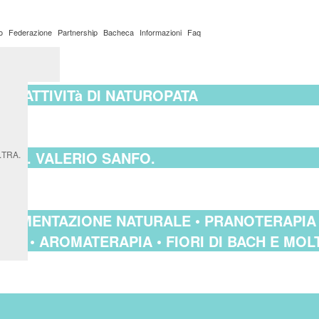
o
Federazione
Partnership
Bacheca
Informazioni
Faq
ato
 L’ATTIVITà DI NATUROPATA
NZA. VALERIO SANFO.
E.TRA.
• ALIMENTAZIONE NATURALE • PRANOTERAPIA
A • AROMATERAPIA • FIORI DI BACH E MOLTI