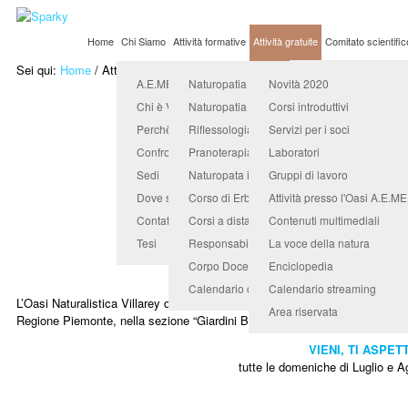
Home
Chi Siamo
Attività formative
Attività gratuite
Comitato scientific
Sei qui:
Home
/
Attività gratuite
/
Attività presso l'Oasi A.E.ME.TRA.
Organismo Accredit
A.E.ME.TRA. Università Popolare
Naturopatia
Novità 2020
Oasi Naturalistic
Chi è Valerio Sanfo
Naturopatia in counseling
Corsi introduttivi
Perchè sceglierci
Riflessologia
Servizi per i soci
Confronta e scegli
Pranoterapia quantica
Laboratori
OASI NATURALISTICA VILLAR
Sedi
Naturopata indirizzo benessere animale
Gruppi di lavoro
Dove siamo
Corso di Erboristeria e Fitopratica
Attività presso l'Oasi A.E.M
inserita nell’Elenco ufficiale delle Aree di Inte
nella sezione
“Giardini Bot
Contatti
Corsi a distanza
Contenuti multimediali
Tesi
Responsabile didattico
La voce della natura
50.000 mq di verde in Valgalle
Corpo Docenti
Enciclopedia
Calendario corsi
Calendario streaming
L’Oasi Naturalistica Villarey dell’A.E.ME.TRA., il 16/11/09 è stata inserita 
Area riservata
Regione Piemonte, nella sezione “Giardini Botanici Pubblici”; elenco di 17 
VIENI, TI ASPET
tutte le domeniche di Luglio e A