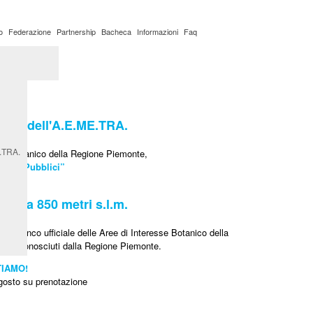
o
Federazione
Partnership
Bacheca
Informazioni
Faq
ato
a Villarey
EY dell'A.E.ME.TRA.
E.TRA.
resse Botanico della Regione Piemonte,
anici Pubblici”
nca a 850 metri s.l.m.
nell’Elenco ufficiale delle Aree di Interesse Botanico della
siti riconosciuti dalla Regione Piemonte.
TIAMO!
gosto su prenotazione