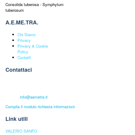
Consolida tuberosa - Symphytum
tuberosum
A.E.ME.TRA.
Chi Siamo
Privacy
Privacy & Cookie
Policy
Contatti
Contattaci
A.E.ME.TRA. UNIVERSITÀ POPOLARE
Telefono:
+39 339.6501448
E-mail:
info@aemetra.it
Compila il modulo richiesta informazioni
Link utili
VALERIO SANFO