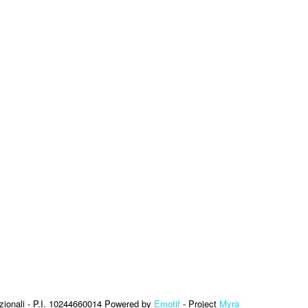
zionali - P.I. 10244660014 Powered by
Emotif
- Project
Myrà