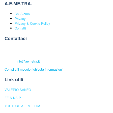
A.E.ME.TRA.
Chi Siamo
Privacy
Privacy & Cookie Policy
Contatti
Contattaci
A.E.ME.TRA. UNIVERSITÀ POPOLARE
Telefono:
+39 339.6501448
E-mail:
info@aemetra.it
Compila il modulo richiesta informazioni
Link utili
VALERIO SANFO
FE.N.NA.P.
YOUTUBE A.E.ME.TRA.