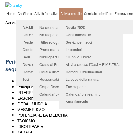
Home
Chi Siamo
Attività formative
Attività gratuite
Comitato scientifico
Federazione
Sei qui:
Home
/
Attività gratuite
/
Corsi introduttivi
Organismo Accreditato
A.E.ME.TRA. Università Popolare
Naturopatia
Novità 2020
Corsi introduttivi gratuiti
Chi è Valerio Sanfo
Naturopatia in counseling
Corsi introduttivi
Perchè sceglierci
Riflessologia
Servizi per i soci
Confronta e scegli
Pranoterapia quantica
Laboratori
Sedi
Naturopata indirizzo benessere animale
Gruppi di lavoro
Periodicamente vengono programmati i
Dove siamo
Corso di Erboristeria e Fitopratica
Attività presso l'Oasi A.E.ME.TRA.
seguenti corsi gratuiti:
Contatti
Corsi a distanza
Contenuti multimediali
Tesi
Responsabile didattico
La voce della natura
Principi di NATUROPATIA e DISCIPLINE BIONATURALI
Principi di RIFLESSOLOGIA del PIEDE
Corpo Docenti
Enciclopedia
INTERPRETAZIONE DEI SOGNI
Calendario corsi
Calendario streaming
ERBORISTERIA FAMILIARE
Area riservata
FITOALIMURGIA
MESMERISMO
POTENZIARE LA MEMORIA
TAOISMO
IDROTERAPIA
KABALA