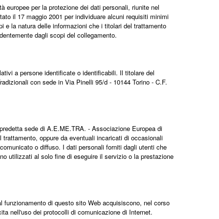
 europee per la protezione dei dati personali, riunite nel
tato il 17 maggio 2001 per individuare alcuni requisiti minimi
mpi e la natura delle informazioni che i titolari del trattamento
endentemente dagli scopi del collegamento.
vi a persone identificate o identificabili. Il titolare del
izionali con sede in Via Pinelli 95/d - 10144 Torino - C.F.
la predetta sede di A.E.ME.TRA. - Associazione Europea di
 trattamento, oppure da eventuali incaricati di occasionali
municato o diffuso. I dati personali forniti dagli utenti che
no utilizzati al solo fine di eseguire il servizio o la prestazione
 al funzionamento di questo sito Web acquisiscono, nel corso
ita nell'uso dei protocolli di comunicazione di Internet.