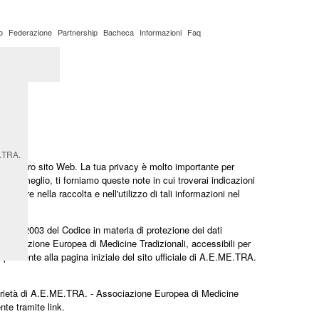
o
Federazione
Partnership
Bacheca
Informazioni
Faq
ato
y
E.TRA.
el nostro sito Web. La tua privacy è molto importante per
 al meglio, ti forniamo queste note in cui troverai indicazioni
ervenire nella raccolta e nell'utilizzo di tali informazioni nel
n° 196/2003 del Codice in materia di protezione dei dati
ssociazione Europea di Medicine Tradizionali, accessibili per
spondente alla pagina iniziale del sito ufficiale di A.E.ME.TRA.
rietà di A.E.ME.TRA. - Associazione Europea di Medicine
nte tramite link.