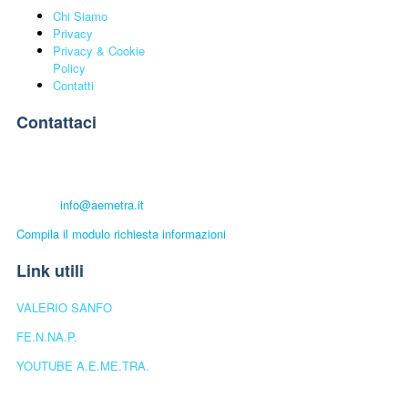
Chi Siamo
Privacy
Privacy & Cookie
Policy
Contatti
Contattaci
A.E.ME.TRA. UNIVERSITÀ POPOLARE
Telefono:
+39 339.6501448
E-mail:
info@aemetra.it
Compila il modulo richiesta informazioni
Link utili
VALERIO SANFO
FE.N.NA.P.
YOUTUBE A.E.ME.TRA.