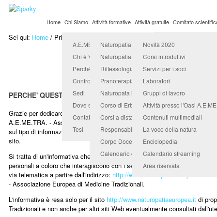
Home
Chi Siamo
Attività formative
Attività gratuite
Comitato scientific
Sei qui:
Home
/
Privacy
Organismo Accredit
A.E.ME.TRA. Università Popolare
Naturopatia
Novità 2020
Privac
Chi è Valerio Sanfo
Naturopatia in counseling
Corsi introduttivi
Perchè sceglierci
Riflessologia
Servizi per i soci
Confronta e scegli
Pranoterapia quantica
Laboratori
Sedi
Naturopata indirizzo benessere animale
Gruppi di lavoro
PERCHE' QUESTO AVVISO
Dove siamo
Corso di Erboristeria e Fitopratica
Attività presso l'Oasi A.E.M
Grazie per dedicare qualche minuto alla consultazione di questa sezione d
Contatti
Corsi a distanza
Contenuti multimediali
A.E.ME.TRA. - Associazione Europea di Medicine Tradizionali e per tutelarla
Tesi
Responsabile didattico
La voce della natura
sul tipo di informazioni raccolte online e sulle varie possibilità che hai di int
sito.
Corpo Docenti
Enciclopedia
Calendario corsi
Calendario streaming
Si tratta di un'informativa che è resa anche ai sensi dell'art.13 del D.Lgs. 
personali a coloro che interagiscono con i servizi Web di A.E.ME.TRA. - A
Area riservata
via telematica a partire dall'indirizzo:
http://www.naturopatiaeuropea.it
corri
- Associazione Europea di Medicine Tradizionali.
L'informativa è resa solo per il sito
http://www.naturopatiaeuropea.it
di prop
Tradizionali e non anche per altri siti Web eventualmente consultati dall'ute