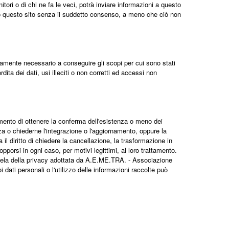
ori o di chi ne fa le veci, potrà inviare informazioni a questo
so questo sito senza il suddetto consenso, a meno che ciò non
ttamente necessario a conseguire gli scopi per cui sono stati
ita dei dati, usi illeciti o non corretti ed accessi non
momento di ottenere la conferma dell'esistenza o meno dei
zza o chiederne l'integrazione o l'aggiornamento, oppure la
 il diritto di chiedere la cancellazione, la trasformazione in
opporsi in ogni caso, per motivi legittimi, al loro trattamento.
tutela della privacy adottata da A.E.ME.TRA. - Associazione
 dati personali o l'utilizzo delle informazioni raccolte può