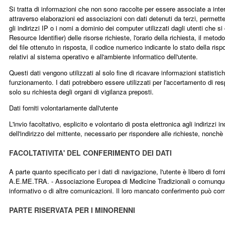
Si tratta di informazioni che non sono raccolte per essere associate a inter
attraverso elaborazioni ed associazioni con dati detenuti da terzi, permettere
gli indirizzi IP o i nomi a dominio dei computer utilizzati dagli utenti che si
Resource Identifier) delle risorse richieste, l'orario della richiesta, il metod
del file ottenuto in risposta, il codice numerico indicante lo stato della risp
relativi al sistema operativo e all'ambiente informatico dell'utente.
Questi dati vengono utilizzati al solo fine di ricavare informazioni statistich
funzionamento. I dati potrebbero essere utilizzati per l'accertamento di respo
solo su richiesta degli organi di vigilanza preposti.
Dati forniti volontariamente dall'utente
L'invio facoltativo, esplicito e volontario di posta elettronica agli indirizz
dell'indirizzo del mittente, necessario per rispondere alle richieste, nonchè d
FACOLTATIVITA' DEL CONFERIMENTO DEI DATI
A parte quanto specificato per i dati di navigazione, l'utente è libero di forni
A.E.ME.TRA. - Associazione Europea di Medicine Tradizionali o comunque ind
informativo o di altre comunicazioni. Il loro mancato conferimento può compo
PARTE RISERVATA PER I MINORENNI