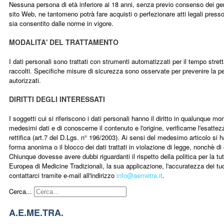
Nessuna persona di età inferiore ai 18 anni, senza previo consenso dei genit
sito Web, ne tantomeno potrà fare acquisti o perfezionare atti legali pres
sia consentito dalle norme in vigore.
MODALITA' DEL TRATTAMENTO
I dati personali sono trattati con strumenti automatizzati per il tempo stre
raccolti. Specifiche misure di sicurezza sono osservate per prevenire la perd
autorizzati.
DIRITTI DEGLI INTERESSATI
I soggetti cui si riferiscono i dati personali hanno il diritto in qualunque 
medesimi dati e di conoscerne il contenuto e l'origine, verificarne l'esatte
rettifica (art.7 del D.Lgs. n° 196/2003). Ai sensi del medesimo articolo si ha
forma anonima o il blocco dei dati trattati in violazione di legge, nonchè di 
Chiunque dovesse avere dubbi riguardanti il rispetto della politica per la 
Europea di Medicine Tradizionali, la sua applicazione, l'accuratezza dei tuoi
contattarci tramite e-mail all'indirizzo
info@aemetra.it
.
Cerca...
A.E.ME.TRA.