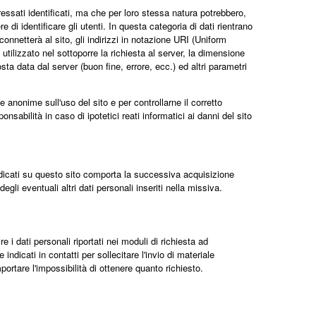
essati identificati, ma che per loro stessa natura potrebbero,
 di identificare gli utenti. In questa categoria di dati rientrano
 connetterà al sito, gli indirizzi in notazione URI (Uniform
o utilizzato nel sottoporre la richiesta al server, la dimensione
osta data dal server (buon fine, errore, ecc.) ed altri parametri
e anonime sull'uso del sito e per controllarne il corretto
nsabilità in caso di ipotetici reati informatici ai danni del sito
i indicati su questo sito comporta la successiva acquisizione
egli eventuali altri dati personali inseriti nella missiva.
re i dati personali riportati nei moduli di richiesta ad
icati in contatti per sollecitare l'invio di materiale
rtare l'impossibilità di ottenere quanto richiesto.