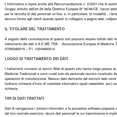
L'informativa si ispira anche alla Raccomandazione n. 2/2001 che le autorità
Gruppo istituito dall'art.29 della Direttiva Europea N° 95/46/CE, hanno adot
per la raccolta di dati personali on-line, e, in particolare, le modalità , i te
devono fornire agli utenti quando questi si collegano a pagine web, indip
IL TITOLARE DEL TRATTAMENTO
A seguito della consultazione di questo sito possono essere trattati dati relati
trattamento dei dati è A.E.ME.TRA. - Associazione Europea di Medicine Trad
97565480015 – P.I. 10244660014
LUOGO DI TRATTAMENTO DEI DATI
I trattamenti connessi ai servizi Web di questo sito hanno luogo presso 
Medicine Tradizionali e sono curati solo da personale tecnico incaricato del
operazioni di manutenzione. Nessun dato derivante dal servizio web verrà co
inoltrano richieste d’invio di materiale informativo (quali newsletter, ecc) so
richiesta.
TIPI DI DATI TRATTATI
Dati di navigazione I sistemi informatici e le procedure software preposte
del loro normale esercizio, alcuni dati personali la cui trasmissione è implic