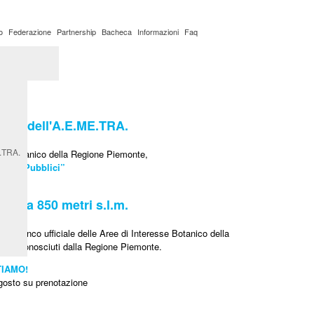
o
Federazione
Partnership
Bacheca
Informazioni
Faq
ato
a Villarey
EY dell'A.E.ME.TRA.
E.TRA.
resse Botanico della Regione Piemonte,
anici Pubblici”
nca a 850 metri s.l.m.
nell’Elenco ufficiale delle Aree di Interesse Botanico della
siti riconosciuti dalla Regione Piemonte.
TIAMO!
gosto su prenotazione