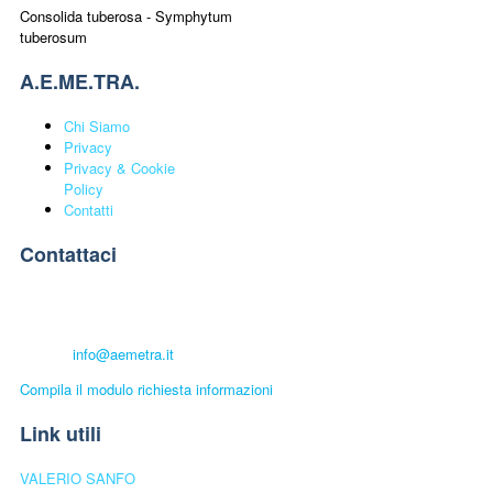
Consolida tuberosa - Symphytum
tuberosum
A.E.ME.TRA.
Chi Siamo
Privacy
Privacy & Cookie
Policy
Contatti
Contattaci
A.E.ME.TRA. UNIVERSITÀ POPOLARE
Telefono:
+39 339.6501448
E-mail:
info@aemetra.it
Compila il modulo richiesta informazioni
Link utili
VALERIO SANFO