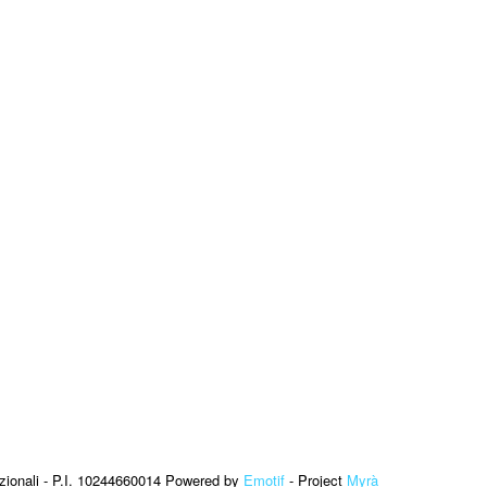
zionali - P.I. 10244660014 Powered by
Emotif
- Project
Myrà