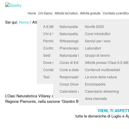
Home
Chi Siamo
Attività formative
Attività gratuite
Comitato scientific
Sei qui:
Home
/
Attività presso l'Oasi A.E.ME.TRA.
Organismo Accredit
A.E.ME.TRA. Università Popolare
Naturopatia
Novità 2020
Oasi Naturalistic
Chi è Valerio Sanfo
Naturopatia in counseling
Corsi introduttivi
Perchè sceglierci
Riflessologia
Servizi per i soci
Confronta e scegli
Pranoterapia quantica
Laboratori
OASI NATURALISTICA VILLAR
Sedi
Naturopata indirizzo benessere animale
Gruppi di lavoro
Dove siamo
Corso di Erboristeria e Fitopratica
Attività presso l'Oasi A.E.M
inserita nell’Elenco ufficiale delle Aree di Inte
nella sezione
“Giardini Bot
Contatti
Corsi a distanza
Contenuti multimediali
Tesi
Responsabile didattico
La voce della natura
50.000 mq di verde in Valgalle
Corpo Docenti
Enciclopedia
Calendario corsi
Calendario streaming
L’Oasi Naturalistica Villarey dell’A.E.ME.TRA., il 16/11/09 è stata inserita 
Area riservata
Regione Piemonte, nella sezione “Giardini Botanici Pubblici”; elenco di 17 
VIENI, TI ASPET
tutte le domeniche di Luglio e A