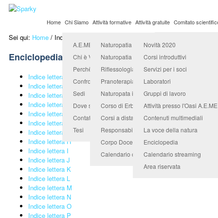
Home
Chi Siamo
Attività formative
Attività gratuite
Comitato scientific
Sei qui:
Home
/
Indice lettera K
Organismo Accredit
A.E.ME.TRA. Università Popolare
Naturopatia
Novità 2020
Enciclopedia
Chi è Valerio Sanfo
Naturopatia in counseling
Corsi introduttivi
Perchè sceglierci
Riflessologia
Servizi per i soci
Indice lettera A
Confronta e scegli
Pranoterapia quantica
Laboratori
Indice lettera B
Sedi
Naturopata indirizzo benessere animale
Gruppi di lavoro
Indice lettera C
Indice lettera D
Dove siamo
Corso di Erboristeria e Fitopratica
Attività presso l'Oasi A.E.M
Indice lettera E
Contatti
Corsi a distanza
Contenuti multimediali
Indice lettera F
Tesi
Responsabile didattico
La voce della natura
Indice lettera G
Indice lettera H
Corpo Docenti
Enciclopedia
Indice lettera I
Calendario corsi
Calendario streaming
Indice lettera J
Area riservata
Indice lettera K
Indice lettera L
Indice lettera M
Indice lettera N
Indice lettera O
Indice lettera P