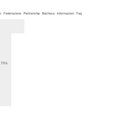
o
Federazione
Partnership
Bacheca
Informazioni
Faq
ato
E.TRA.