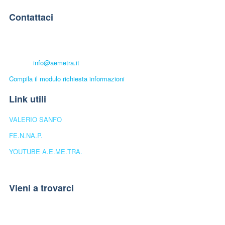
Contattaci
A.E.ME.TRA. UNIVERSITÀ POPOLARE
Telefono:
+39 339.6501448
E-mail:
info@aemetra.it
Compila il modulo richiesta informazioni
Link utili
VALERIO SANFO
FE.N.NA.P.
YOUTUBE A.E.ME.TRA.
Vieni a trovarci